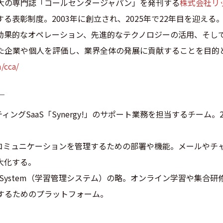
大の専門誌「コールセンタージャパン」を発刊する
株式会社リ
る表彰制度。2003年に創⽴され、2025年で22年⽬を迎え
効果的なオペレーション、先進的なテクノロジーの活用、そし
た企業や個人を評価し、業界全体の発展に貢献することを目的
/cca/
￣
ィングSaaS「Synergy!」のサポート業務を担当するチーム。2
のコミュニケーションを管理するための部署や機能。メールやチャ
大化する。
agement System（学習管理システム）の略。オンライン学習や
するためのプラットフォーム。