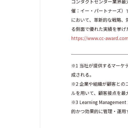
コンタクトセンター業界最
催：イー・パートナーズ）す
において、革新的な戦略、
る側面で優れた実績を挙げ
https://www.cc-award.com
￣￣￣￣￣￣￣￣￣￣￣￣
※1 当社が提供するマーケテ
成される。
※2 企業や組織が顧客と
ルを用いて、顧客接点を最
※3 Learning Man
的かつ効果的に管理・運用