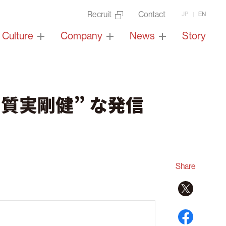
Recruit
Contact
JP
EN
Culture
Company
News
Story
質実剛健” な発信
Share