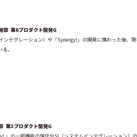
開発部 第6プロダクト開発G
ムインテグレーション）や「Synergy!」の開発に携わった後
いる。
発部 第3プロダクト開発G
ergy! 」の一部機能の保守やSI（システムインテグレーション