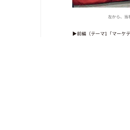
左から、当
▶︎前編（テーマ1「マーケ
は
こちら
市場の飽和によって首都圏
グ戦略が急速に進展してい
口の減少、集客の課題に直
顧客ニーズに応じた商品・
押し寄せることが予想され
2025年1月24日、シナ
をテーマにした座談会をヒ