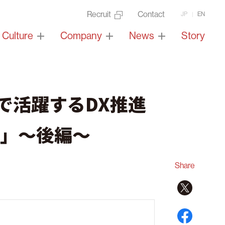
Recruit
Contact
JP
EN
Culture
Company
News
Story
で活躍するDX推進
」〜後編〜
Share