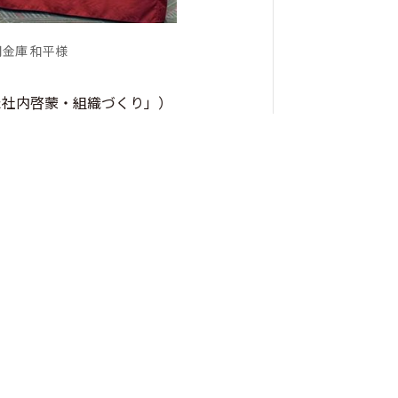
金庫 和平様
た社内啓蒙・組織づくり」）
技術を活用したマーケティン
高齢化や過疎化による労働人
た業務効率化や多様化する
後、地方にも競争激化の波が
避けられません。
の責任者が語る組織づくり」
る「推進ノウハウと成果を