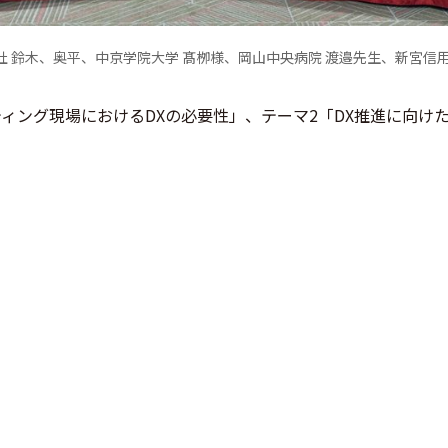
社 鈴木、奥平、中京学院大学 髙栁様、岡山中央病院 渡邉先生、新宮信用
ティング現場におけるDXの必要性」、テーマ2「DX推進に向け
や大都市部における競争が激化するなか、生成AIなどの最先端
ます。一方、地方は競争が比較的緩やかではあるものの、少子
面しており、DX（デジタルトランスフォーメーション）を通じ
サービスの開発、効果的な情報発信が急務になっています。今
るため、持続可能な企業成長を実現するためには、DXの推進が
ジーマーケティング（以下、当社）は、「地方で活躍するDX推進
ルトン大阪で開催しました。本座談会は、地方のDX推進におけ