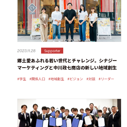
Supporter
2023.11.28
郷土愛あふれる若い世代とチャレンジ。シナジー
マーケティングと中川政七商店の新しい地域創生
#学生
#関係人口
#地域創生
#ビジョン
#対談
#リーダー