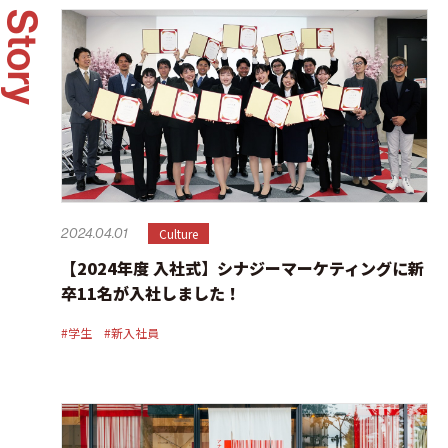
Story
Culture
2024.04.01
【2024年度 入社式】シナジーマーケティングに新
卒11名が入社しました！
#学生
#新入社員