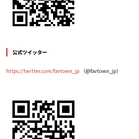
公式ツイッター
https://twitter.com/favtown_jp
（@favtown_jp）