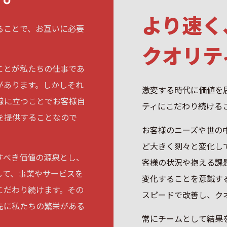
より速く
ることで、お互いに必要
クオリテ
ことが私たちの仕事であ
があります。しかしそれ
激変する時代に価値を
線に立つことでお客様自
ティにこだわり続ける
を提供することなので
お客様のニーズや世の
ど大きく刻々と変化し
すべき価値の源泉とし、
客様の状況や抱える課
して、事業やサービスを
変化することを意識す
こだわり続けます。その
スピードで改善し、ク
先に私たちの繁栄がある
常にチームとして結果