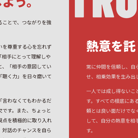
しよう。
ることで、つながりを強
熱意を託
いを尊重する心を忘れず
「相手にとって理解しや
と、「相手の意図してい
常に仲間を信頼し、自
「聴く力」を日々磨いて
せ、相乗効果を生み出
一人では成し得ないこ
「言わなくてもわかるだ
す。すべての根底にあ
欠です。また、ちょっと
頼とは良い面だけでな
視点を積極的に取り入れ
して、自分の熱意を相
。対話のチャンスを自ら
す。