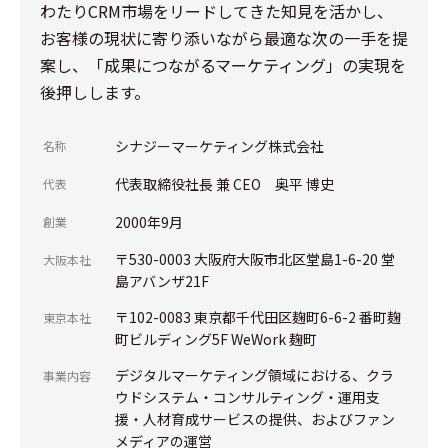
わたりCRM市場をリードしてきた知見を活かし、
お客様の現状に寄り添いながら最適な次の一手を提
案し、「成果につながるマーケティング」の実現を
後押しします。
シナジーマーケティング株式会社
名称
代表取締役社長 兼 CEO 奥平 博史
代表
2000年9月
創業
〒530-0003 大阪府大阪市北区堂島1-6-20 堂
大阪本社
島アバンザ21F
〒102-0083 東京都千代田区麹町6-6-2 番町麹
東京本社
町ビルディング5F WeWork 麹町
デジタルマーケティング領域における、クラ
事業内容
ウドシステム・コンサルティング・運用支
援・人材育成サービスの提供、およびファン
メディアの運営