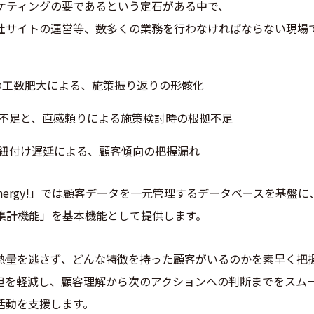
ケティングの要であるという定石がある中で、
社サイトの運営等、数多くの業務を行わなければならない現場
計の工数肥大による、施策振り返りの形骸化
不足と、直感頼りによる施策検討時の根拠不足
紐付け遅延による、顧客傾向の把握漏れ
nergy!」では顧客データを一元管理するデータベースを基盤
集計機能」を基本機能として提供します。
熱量を逃さず、どんな特徴を持った顧客がいるのかを素早く把
担を軽減し、顧客理解から次のアクションへの判断までをスム
活動を支援します。