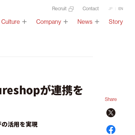
Recruit
Contact
JP
EN
Culture
Company
News
Story
ureshopが連携を
Share
ジの活用を実現