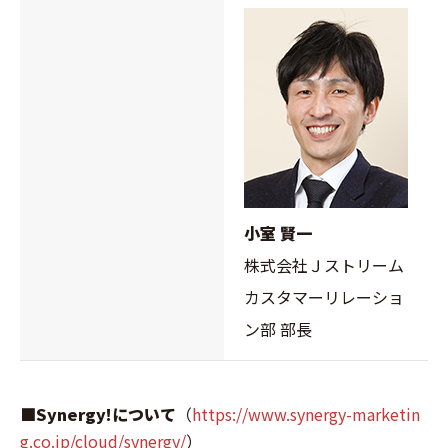
小室 賢一
株式会社Ｊストリーム
カスタマーリレーショ
ン部 部長
■Synergy!について
（
https://www.synergy-marketin
g.co.jp/cloud/synergy/
）