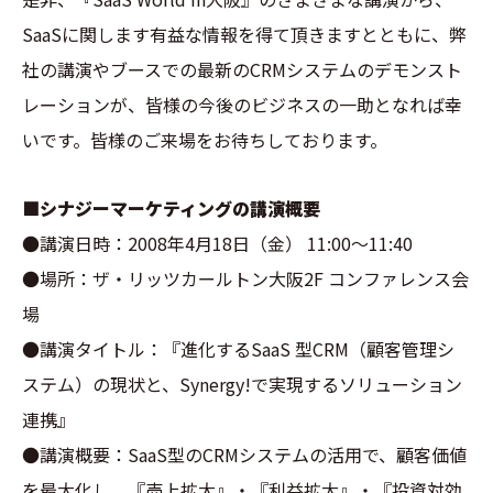
SaaSに関します有益な情報を得て頂きますとともに、弊
社の講演やブースでの最新のCRMシステムのデモンスト
レーションが、皆様の今後のビジネスの一助となれば幸
いです。皆様のご来場をお待ちしております。
■シナジーマーケティングの講演概要
●講演日時：2008年4月18日（金） 11:00～11:40
●場所：ザ・リッツカールトン大阪2F コンファレンス会
場
●講演タイトル：『進化するSaaS 型CRM（顧客管理シ
ステム）の現状と、Synergy!で実現するソリューション
連携』
●講演概要：SaaS型のCRMシステムの活用で、顧客価値
を最大化し、『売上拡大』・『利益拡大』・『投資対効