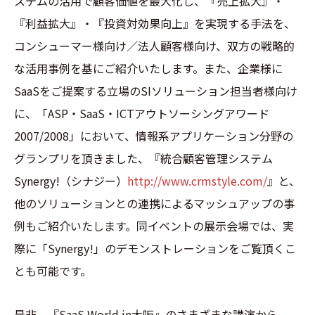
ステムの活用で顧客価値を最大化し、『売上拡大』・
『利益拡大』・『投資対効果向上』を実現する手法を、
コンシューマー様向け／法人顧客様向け、双方の戦略的
な活用事例を基にご紹介いたします。また、企業様に
SaaSをご提案する立場のSIソリューション担当者様向け
に、
「ASP・SaaS・ICTアウトソーシングアワード
2007/2008」において、情報系アプリケーション分野の
グランプリを頂きました、『統合顧客管理システム
Synergy!（シナジー）
http://www.crmstyle.com/
』と、
他のソリューションとの連携によるマッシュアップの事
例もご紹介いたします。同イベントの展示会場では、実
際に「Synergy!」のデモンストレーションをご覧頂くこ
とも可能です。
是非、『SaaS World in大阪』のさまざまな講演から、